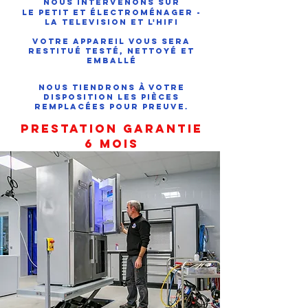
Nous intervenons SUR
le PETIT ET électroménager -
LA TELEVISION ET L'HIFI
Votre appareil vous sera
restitué testé, nettoyé et
emballé
Nous tiendrons à votre
disposition les pièces
remplacées pour preuve.
Prestation garantie
6 mois