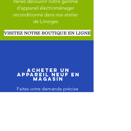
Venez découvrir notre gamme
d'appareil électroménager
reconditionné dans nos atelier
de Limoges
VISITEZ NOTRE BOUTIQUE EN LIGNE
ACHETER UN
APPAREIL NEUF EN
MAGASIN
Faites votre demande précise
à notre équipe commerciale
ou rendez vous directement
en magasin.
Nous pouvons vous fournir
tout les produits du moment
grâce à nos 7 centrales