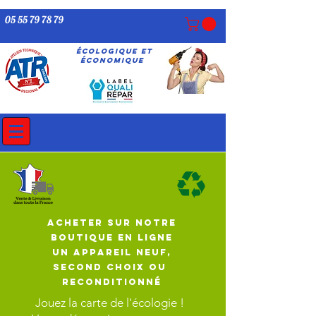
05 55 79 78 79
écologique ET
économique
ACHETER SUR NOTRE
BOUTIQUE EN LIGNE
UN APPAREIL
NEUF,
SECOND CHOIX OU
Reconditionné
Jouez la carte de l'écologie !