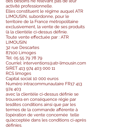
des besoins ne relevant pas de leur
activité professionnelle.
Elles constituent le régime auquel ATR
LIMOUSIN, subordonne, pour le
territoire de la France métropolitaine
exclusivement, la vente de ses produits
(à la clientèle ci-dessus définie.
Toute vente effectuée par : ATR
LIMOUSIN
32 rue Descartes
87100 Limoges
Tèl:
05 55 79 78 79
Courriel:
interventions@atr-limousin.com
SIRET 413 974 403 000 11
RCS limoges
Capital social 10 000 euros
Numéro intracommunautaire FR17 413
974 403
avec la clientèle ci-dessus définie se
trouvera en conséquence régie par
lesdites conditions ainsi que par les
termes de la commande afférente à
l’opération de vente concernée telle
qu’acceptée dans les conditions ci-après
définies.