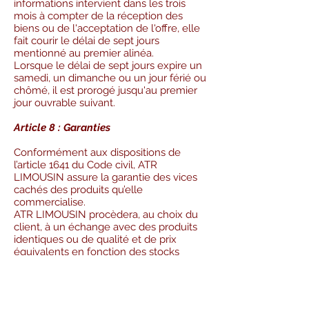
informations intervient dans les trois
mois à compter de la réception des
biens ou de l'acceptation de l'offre, elle
fait courir le délai de sept jours
mentionné au premier alinéa.
Lorsque le délai de sept jours expire un
samedi, un dimanche ou un jour férié ou
chômé, il est prorogé jusqu'au premier
jour ouvrable suivant.
Article 8 : Garanties
Conformément aux dispositions de
l’article 1641 du Code civil, ATR
LIMOUSIN assure la garantie des vices
cachés des produits qu’elle
commercialise.
ATR LIMOUSIN procèdera, au choix du
client, à un échange avec des produits
identiques ou de qualité et de prix
équivalents en fonction des stocks
disponibles ou bien à un
remboursement :
-en cas de défauts cachés des produits
vendus les rendant impropres à l’usage