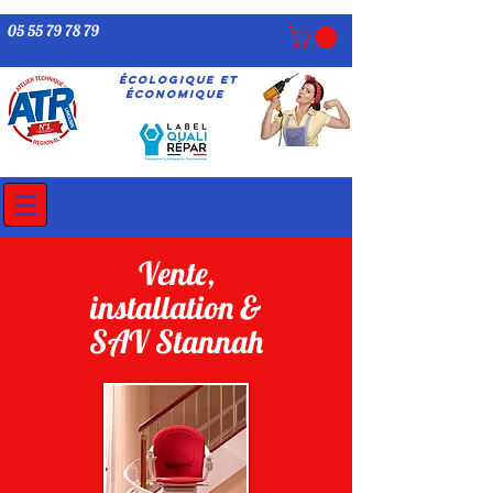
05 55 79 78 79
écologique ET
économique
Vente,
installation &
SAV Stannah