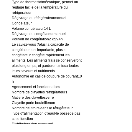
Type de thermostatmécanique, permet un
réglage facile de la température du
réfrigérateur
Dégivrage du réfrigérateurmanuel
Congelateur
Volume congélateur14 L
Dégivrage du congélateurmanuel
Pouvoir de congélation2 kg/24h
Le saviez-vous ?plus la capacité de
congélation est importante, plus le
congélateur congèle rapidement les
aliments. Les aliments frais se conserveront
plus longtemps, et garderont mieux toutes
leurs saveurs et nutriments.
Autonomie en cas de coupure de courant10
h
Agencement et fonctionnalites
Nombre de clayettes réfrigérateur1
Matière des clayettesverre
Clayette porte bouteillenon
Nombre de tiroirs dans le réfrigérateur1
Type d\'alimentation d\'eauNe possède pas
cette fonction
DistributeurNon concerné
Nécessite une arrivée d\'eaunon