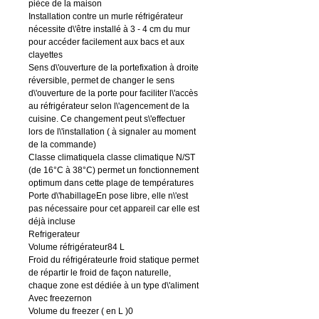
pièce de la maison
Installation contre un murle réfrigérateur
nécessite d\'être installé à 3 - 4 cm du mur
pour accéder facilement aux bacs et aux
clayettes
Sens d\'ouverture de la portefixation à droite
réversible, permet de changer le sens
d\'ouverture de la porte pour faciliter l\'accès
au réfrigérateur selon l\'agencement de la
cuisine. Ce changement peut s\'effectuer
lors de l\'installation ( à signaler au moment
de la commande)
Classe climatiquela classe climatique N/ST
(de 16°C à 38°C) permet un fonctionnement
optimum dans cette plage de températures
Porte d\'habillageEn pose libre, elle n\'est
pas nécessaire pour cet appareil car elle est
déjà incluse
Refrigerateur
Volume réfrigérateur84 L
Froid du réfrigérateurle froid statique permet
de répartir le froid de façon naturelle,
chaque zone est dédiée à un type d\'aliment
Avec freezernon
Volume du freezer ( en L )0