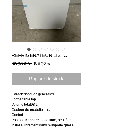
RÉFRIGÉRATEUR LISTO
Prix
Prix
 269,00 € 
188,30 €
original
promotionnel
Rupture de stock
Caracteristiques generales
Formattable top
Volume total98 L
Couleur du produitblanc
Confort
Pose de l\'appareilpose libre, peut être
installé librement dans n\'importe quelle