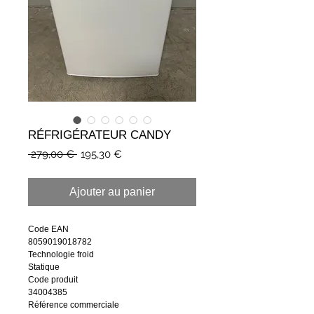
RÉFRIGÉRATEUR CANDY
Prix
Prix
 279,00 € 
195,30 €
original
promotionnel
Ajouter au panier
Code EAN
8059019018782
Technologie froid
Statique
Code produit
34004385
Référence commerciale