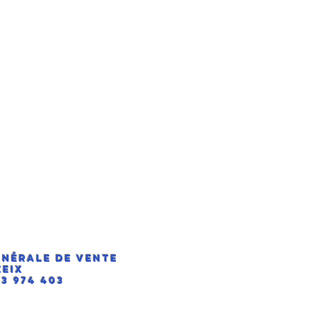
énérale de vente
ZEIX
 974 403