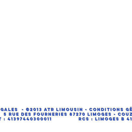
gales - ©2013 ATR LIMOUSIN
-
Conditions g
5 Rue des fourneries 87270 LIMOGES - COU
ET : 41397440300011 RCS : Limoges B 413