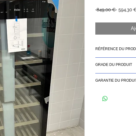
Prix
 849,00 € 
594,30 
original
Aj
RÉFÉRENCE DU PROD
WS171GA
GRADE DU PRODUIT
GRADE B : NEUF AVEC
GARANTIE DU PRODUI
ESTHÉTIQUES
GARANTIE 2 ANS