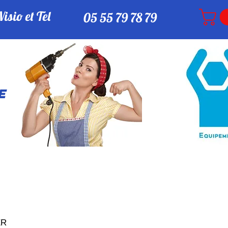
sio et Tel
05 55 79 78 79
e
ER