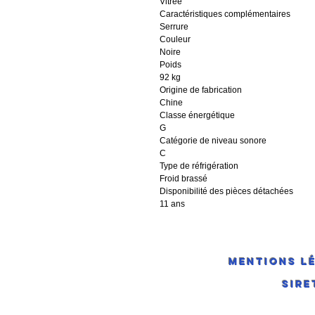
Vitrée
Caractéristiques complémentaires
Serrure
Couleur
Noire
Poids
92 kg
Origine de fabrication
Chine
Classe énergétique
G
Catégorie de niveau sonore
C
Type de réfrigération
Froid brassé
Disponibilité des pièces détachées
11 ans
Mentions Lé
SIR