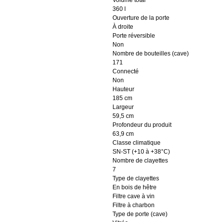
Volume total
360 l
Ouverture de la porte
À droite
Porte réversible
Non
Nombre de bouteilles (cave)
171
Connecté
Non
Hauteur
185 cm
Largeur
59,5 cm
Profondeur du produit
63,9 cm
Classe climatique
SN-ST (+10 à +38°C)
Nombre de clayettes
7
Type de clayettes
En bois de hêtre
Filtre cave à vin
Filtre à charbon
Type de porte (cave)