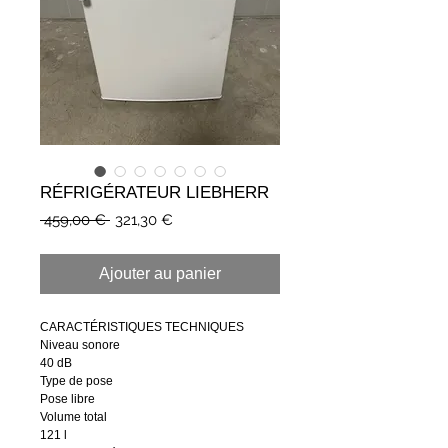
RÉFRIGÉRATEUR LIEBHERR
Prix
Prix
 459,00 € 
321,30 €
original
promotionnel
Ajouter au panier
CARACTÉRISTIQUES TECHNIQUES
Niveau sonore
40 dB
Type de pose
Pose libre
Volume total
121 l