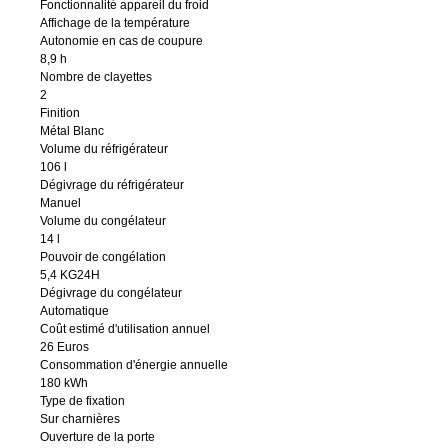
Fonctionnalité appareil du froid
Affichage de la température
Autonomie en cas de coupure
8,9 h
Nombre de clayettes
2
Finition
Métal Blanc
Volume du réfrigérateur
106 l
Dégivrage du réfrigérateur
Manuel
Volume du congélateur
14 l
Pouvoir de congélation
5,4 KG24H
Dégivrage du congélateur
Automatique
Coût estimé d'utilisation annuel
26 Euros
Consommation d'énergie annuelle
180 kWh
Type de fixation
Sur charnières
Ouverture de la porte